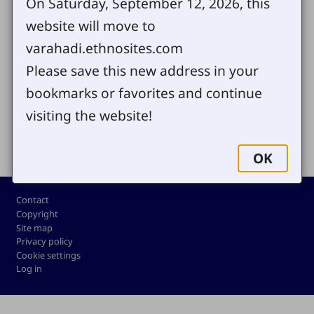
On Saturday, September 12, 2026, this
website will move to
varahadi.ethnosites.com
आमाले अजून आपल्या काई माईत्या अन् प्रश्न पाठवा
Please save this new address in your
bookmarks or favorites and continue
visiting the website!
Share
OK
Footer
Contact
Copyright
Site map
Privacy policy
Cookie settings
Log in