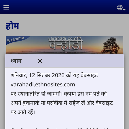
Skip to main content
Se
होम
ध्यान
वऱ्हाडीं डॉट कॉम मध्ये तुमचं स्वागत आहे
शनिवार, 12 सितंबर 2026 को यह वेबसाइट
varahadi.ethnosites.com
वऱ्हाडी वेबसाईट मध्ये आमी तुमच्या साठी ,वऱ्हाडीं बायबल
पर स्थानांतरित हो जाएगी। कृपया इस नए पते को
,वऱ्हाडीं एंड्रॉयड बायबल वऱ्हाडीं गाने , वऱ्हाडीं कथा
अपने बुकमार्क या पसंदीदा में सहेज लें और वेबसाइट
,वऱ्हाडीं संस्कृती फोटो , वऱ्हाडीं वी बी एस फोटो ,वऱ्हाडीं
पर आते रहें।
मंडली चे फोटो . बनवलेल हाय आमची अशी आशा आहे, कि
हे सगळ तुम्हाले चांगल वाटीन