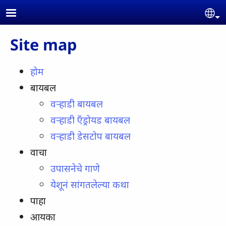
Skip to main content
Se
Site map
होम
बायबल
वऱ्हाडी बायबल
वऱ्हाडी एँड्रोयड बायबल
वऱ्हाडी डेसटोप बायबल
वाचा
उपासनेचे गाणे
येशूनं सांगतलेल्या कथा
पाहा
आयका